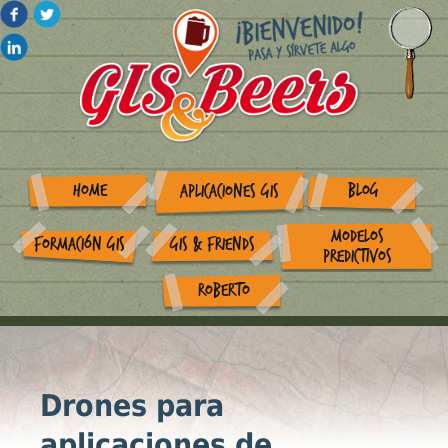
HOME
BLOG
APLICACIONES GIS
MODELOS
FORMACIÓN GIS
GIS & FRIENDS
PREDICTIVOS
ROBERTO
Drones para
aplicaciones de