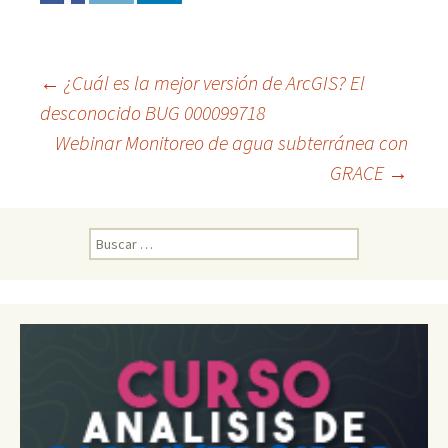
←
¿Cuál es la mejor versión de ArcGIS? El
desconocido BUG 000099718
Ir
Webinar Monitoreo de agua subterránea con
GRACE
→
a
la
B
u
s
entrada
c
a
r
: