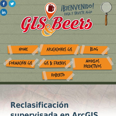
HOME
BLOG
APLICACIONES GIS
MODELOS
FORMACIÓN GIS
GIS & FRIENDS
PREDICTIVOS
ROBERTO
Reclasificación
supervisada en ArcGIS