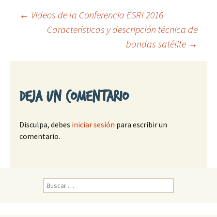
←
Videos de la Conferencia ESRI 2016
Características y descripción técnica de
Ir
bandas satélite
→
a
la
Deja un comentario
entrada
Disculpa, debes
iniciar sesión
para escribir un
comentario.
B
u
s
c