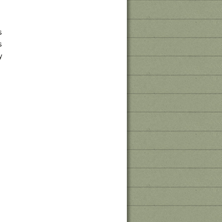
s
s
y