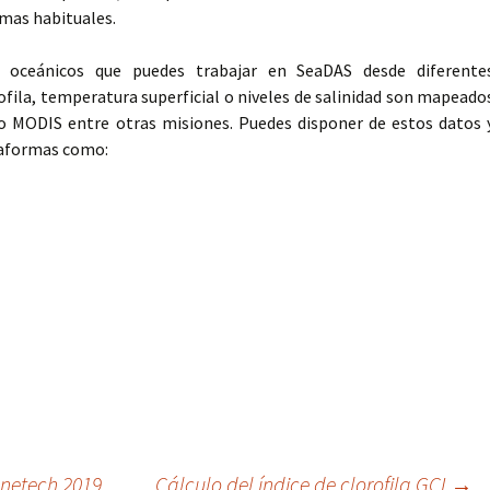
rmas habituales.
s oceánicos que puedes trabajar en SeaDAS desde diferente
ofila, temperatura superficial o niveles de salinidad son mapeado
o MODIS entre otras misiones. Puedes disponer de estos datos 
taformas como:
onetech 2019
Cálculo del índice de clorofila GCI
→