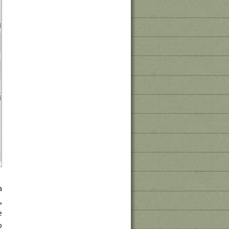
a
,
e
o