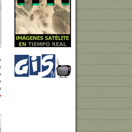
r
r
e
e
u
e