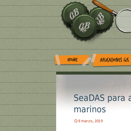
HOME
APLICACIONES GIS
SeaDAS para an
marinos
8 marzo, 2019