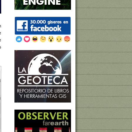
n
e
e
o