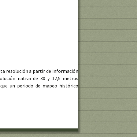
lta resolución a partir de información
olución nativa de 30 y 12,5 metros
unque un periodo de mapeo histórico
arga ALOS PALSAR DEM a 12,5 m y 30 m