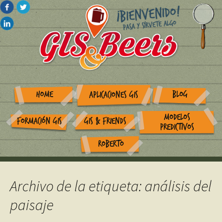
HOME
BLOG
APLICACIONES GIS
MODELOS
FORMACIÓN GIS
GIS & FRIENDS
PREDICTIVOS
ROBERTO
Archivo de la etiqueta: análisis del
paisaje