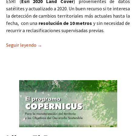
ESRI (
Esri 2020 Land Cover
) provenientes de datos
satélites y actualizado a 2020. Un buen recurso si te interesa
la detección de cambios territoriales más actuales hasta la
fecha, con una
resolución de 10 metros
y sin necesidad de
recurrir a reclasificaciones supervisadas previas.
Seguir leyendo
El nuevo mapa de usos del suelo LULC de ESRI
→