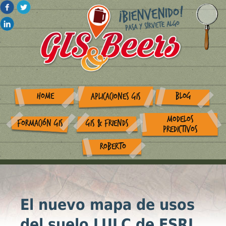
HOME
BLOG
APLICACIONES GIS
MODELOS
FORMACIÓN GIS
GIS & FRIENDS
PREDICTIVOS
ROBERTO
El nuevo mapa de usos
del suelo LULC de ESRI