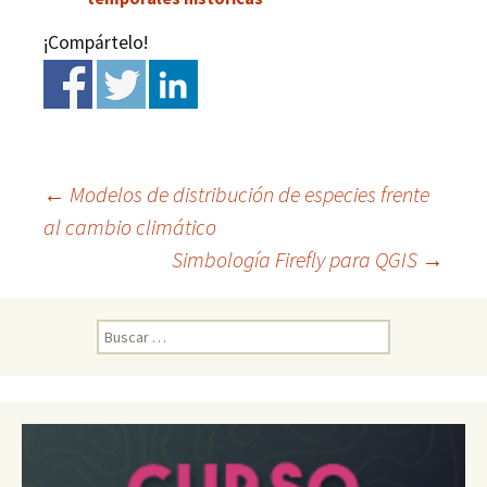
¡Compártelo!
←
Modelos de distribución de especies frente
al cambio climático
Ir
Simbología Firefly para QGIS
→
a
B
u
la
s
c
a
entrada
r
: