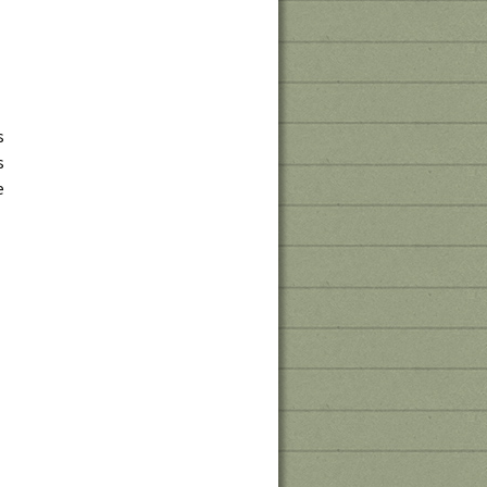
s
s
e