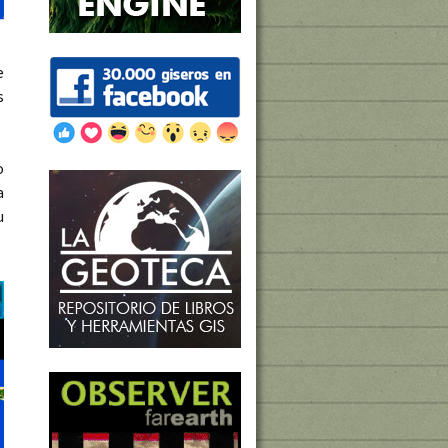
e
s
o
a
u