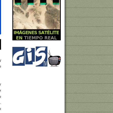
y
o
r
e
o
.
o