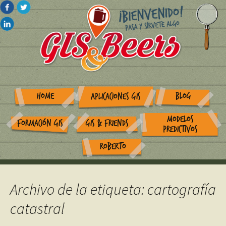
HOME
BLOG
APLICACIONES GIS
MODELOS
FORMACIÓN GIS
GIS & FRIENDS
PREDICTIVOS
ROBERTO
Archivo de la etiqueta: cartografía
catastral