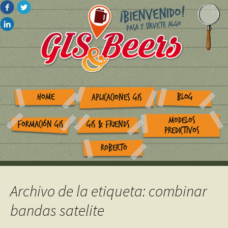
HOME
BLOG
APLICACIONES GIS
MODELOS
FORMACIÓN GIS
GIS & FRIENDS
PREDICTIVOS
ROBERTO
Archivo de la etiqueta: combinar
bandas satelite