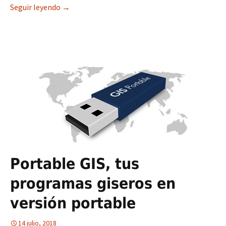
Seguir leyendo
Geotip nº20: Activar licencias en ArcGIS
→
Portable GIS, tus
programas giseros en
versión portable
14 julio, 2018