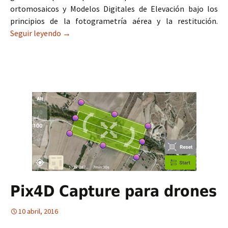
ortomosaicos y Modelos Digitales de Elevación bajo los
principios de la fotogrametría aérea y la restitución.
Seguir leyendo
Agisoft PhotoScan, ortomosaicos para drones
→
Pix4D Capture para drones
10 abril, 2016