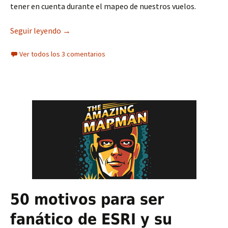
tener en cuenta durante el mapeo de nuestros vuelos.
Seguir leyendo
Webinar gratuito Buenas prácticas con Drone
→
Ver todos los 3 comentarios
50 motivos para ser
fanático de ESRI y su