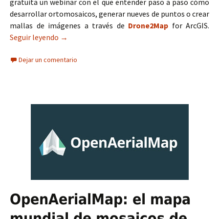
gratuita un webinar con el que entender paso a paso cómo
desarrollar ortomosaicos, generar nueves de puntos o crear
mallas de imágenes a través de
Drone2Map
for ArcGIS.
Seguir leyendo
Webinar Drone2Map para ingenierías y constru
→
Dejar un comentario
OpenAerialMap: el mapa
mundial de mosaicos de