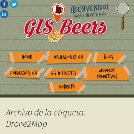
HOME
BLOG
APLICACIONES GIS
MODELOS
FORMACIÓN GIS
GIS & FRIENDS
PREDICTIVOS
ROBERTO
Archivo de la etiqueta:
Drone2Map