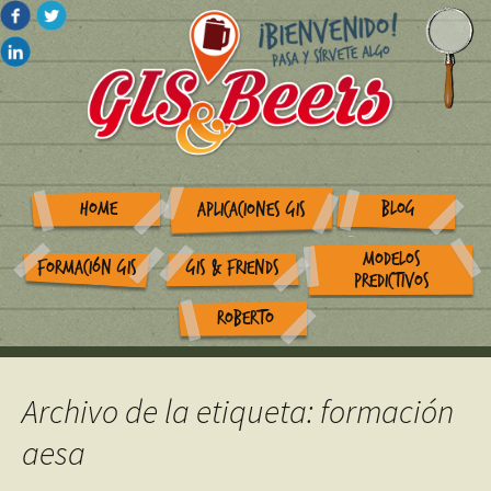
HOME
BLOG
APLICACIONES GIS
MODELOS
FORMACIÓN GIS
GIS & FRIENDS
PREDICTIVOS
ROBERTO
Archivo de la etiqueta: formación
aesa