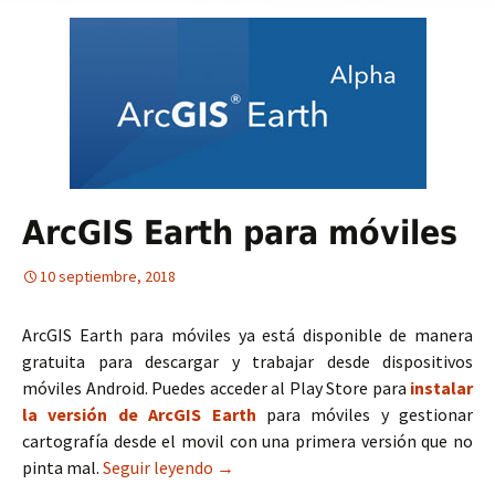
ArcGIS Earth para móviles
10 septiembre, 2018
ArcGIS Earth para móviles ya está disponible de manera
gratuita para descargar y trabajar desde dispositivos
móviles Android. Puedes acceder al Play Store para
instalar
la versión de ArcGIS Earth
para móviles y gestionar
cartografía desde el movil con una primera versión que no
pinta mal.
Seguir leyendo
ArcGIS Earth para móviles
→