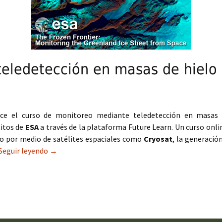
teledetección en masas de hielo
ce el curso de monitoreo mediante teledetección en masas d
titos de
ESA
a través de la plataforma Future Learn. Un curso onli
lo por medio de satélites espaciales como
Cryosat
, la generació
Seguir leyendo
Curso gratuito de teledetección en masas de hielo
→