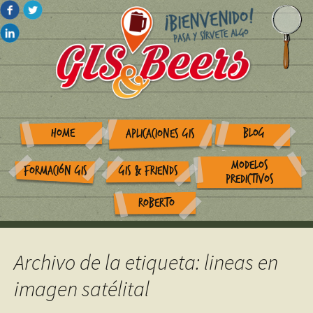
HOME
BLOG
APLICACIONES GIS
MODELOS
FORMACIÓN GIS
GIS & FRIENDS
PREDICTIVOS
ROBERTO
Archivo de la etiqueta: lineas en
imagen satélital