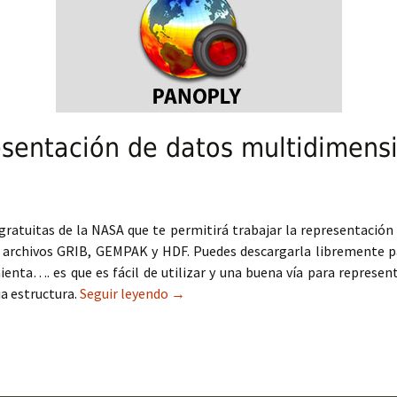
esentación de datos multidimens
ratuitas de la NASA que te permitirá trabajar la representación 
 archivos GRIB, GEMPAK y HDF. Puedes descargarla libremente p
mienta…. es que es fácil de utilizar y una buena vía para represen
a estructura.
Seguir leyendo
Panoply para representación de dato
→