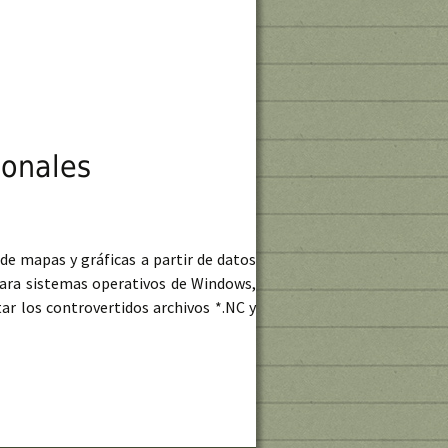
ionales
de mapas y gráficas a partir de datos
ara sistemas operativos de Windows,
tar los controvertidos archivos *.NC y
s multidimensionales