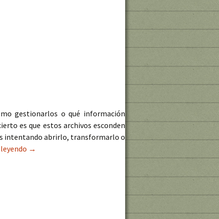
cómo gestionarlos o qué información
cierto es que estos archivos esconden
s intentando abrirlo, transformarlo o
 leyendo
¿Qué son los infernales archivos NetCDF?
→