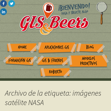
HOME
BLOG
APLICACIONES GIS
MODELOS
FORMACIÓN GIS
GIS & FRIENDS
PREDICTIVOS
ROBERTO
Archivo de la etiqueta: imágenes
satélite NASA