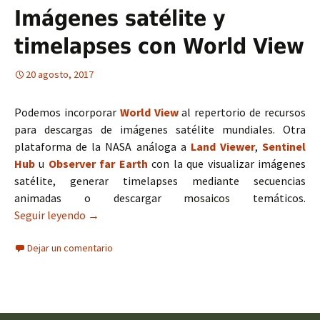
Imágenes satélite y
timelapses con World View
20 agosto, 2017
Podemos incorporar
World View
al repertorio de recursos
para descargas de imágenes satélite mundiales. Otra
plataforma de la NASA análoga a
Land Viewer
,
Sentinel
Hub
u
Observer far Earth
con la que visualizar imágenes
satélite, generar timelapses mediante secuencias
animadas o descargar mosaicos temáticos.
Seguir leyendo
Imágenes satélite y timelapses con World View
→
Dejar un comentario