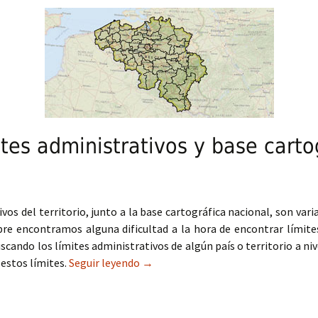
ites administrativos y base carto
vos del territorio, junto a la base cartográfica nacional, son var
pre encontramos alguna dificultad a la hora de encontrar lími
uscando los límites administrativos de algún país o territorio a n
estos límites.
Seguir leyendo
Cartografía de límites administrativ
→