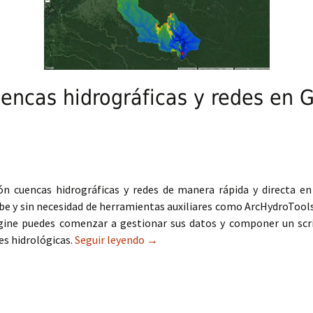
encas hidrográficas y redes en 
ión cuencas hidrográficas y redes de manera rápida y directa e
e y sin necesidad de herramientas auxiliares como ArcHydroTools
ngine puedes comenzar a gestionar sus datos y componer un scri
es hidrológicas.
Seguir leyendo
Delimitación de cuencas hidrográfi
→