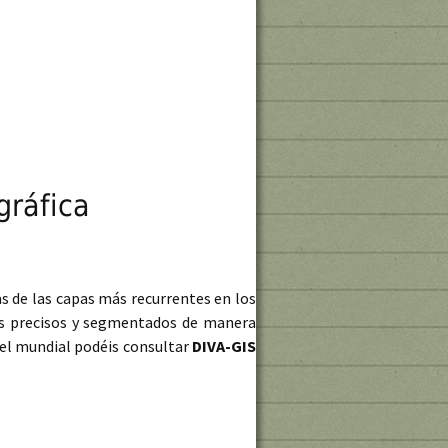
gráfica
ias de las capas más recurrentes en los
tes precisos y segmentados de manera
ivel mundial podéis consultar
DIVA-GIS
os y base cartográfica