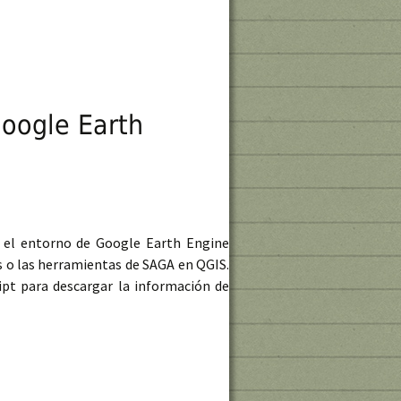
Google Earth
n el entorno de Google Earth Engine
 o las herramientas de SAGA en QGIS.
pt para descargar la información de
cas y redes en Google Earth Engine