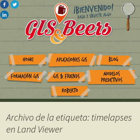
HOME
BLOG
APLICACIONES GIS
MODELOS
FORMACIÓN GIS
GIS & FRIENDS
PREDICTIVOS
ROBERTO
Archivo de la etiqueta: timelapses
en Land Viewer