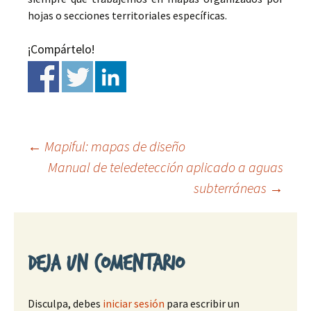
hojas o secciones territoriales específicas.
¡Compártelo!
←
Mapiful: mapas de diseño
Manual de teledetección aplicado a aguas
Ir
subterráneas
→
a
la
Deja un comentario
entrada
Disculpa, debes
iniciar sesión
para escribir un