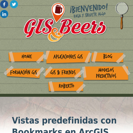
HOME
BLOG
APLICACIONES GIS
MODELOS
FORMACIÓN GIS
GIS & FRIENDS
PREDICTIVOS
ROBERTO
Vistas predefinidas con
Bookmarks en ArcGIS