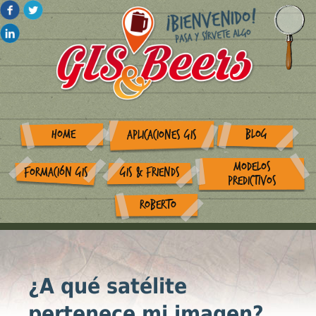
HOME
BLOG
APLICACIONES GIS
MODELOS
FORMACIÓN GIS
GIS & FRIENDS
PREDICTIVOS
ROBERTO
¿A qué satélite
pertenece mi imagen?