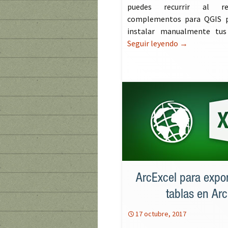
puedes recurrir al re
complementos para QGIS p
instalar manualmente tus
Seguir leyendo
Recopilatorio
→
ArcExcel para expo
tablas en Ar
17 octubre, 2017