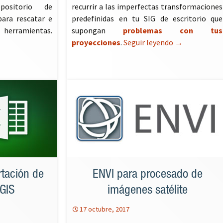
positorio de
recurrir a las imperfectas transformaciones
ara rescatar e
predefinidas en tu SIG de escritorio que
 herramientas.
supongan
problemas con tus
 de descarga de plugins para QGIS
proyecciones
.
Seguir leyendo
Rejilla de pr
→
rtación de
ENVI para procesado de
cGIS
imágenes satélite
17 octubre, 2017