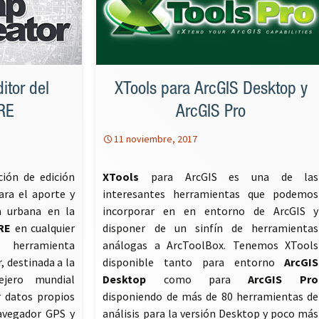
itor del
XTools para ArcGIS Desktop y
ERE
ArcGIS Pro
11 noviembre, 2017
ión de edición
XTools
para ArcGIS es una de las
ara el aporte y
interesantes herramientas que podemos
a urbana en la
incorporar en en entorno de ArcGIS y
RE
en cualquier
disponer de un sinfín de herramientas
 herramienta
análogas a ArcToolBox. Tenemos XTools
, destinada a la
disponible tanto para entorno
ArcGIS
ejero mundial
Desktop
como para
ArcGIS Pro
r datos propios
disponiendo de más de 80 herramientas de
avegador GPS y
análisis para la versión Desktop y poco más