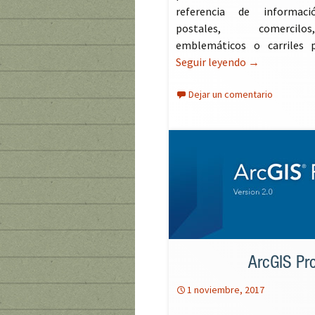
referencia de informac
postales, comercil
emblemáticos o carriles pa
Seguir leyendo
Map Creator, e
→
Dejar un comentario
ArcGIS Pr
1 noviembre, 2017