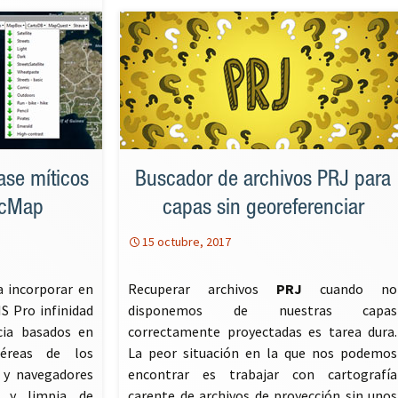
ase míticos
Buscador de archivos PRJ para
ArcMap
capas sin georeferenciar
15 octubre, 2017
 incorporar en
Recuperar archivos
PRJ
cuando no
S Pro infinidad
disponemos de nuestras capas
cia basados en
correctamente proyectadas es tarea dura.
aéreas de los
La peor situación en la que nos podemos
 y navegadores
encontrar es trabajar con cartografía
 y limpia de
carente de archivos de proyección sin unos