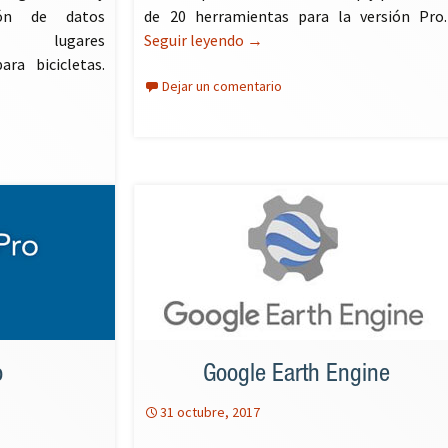
ión de datos
de 20 herramientas para la versión Pro.
os, lugares
Seguir leyendo
XTools para ArcGIS Desktop y
→
ra bicicletas.
Dejar un comentario
l editor del callejero HERE
o
Google Earth Engine
31 octubre, 2017