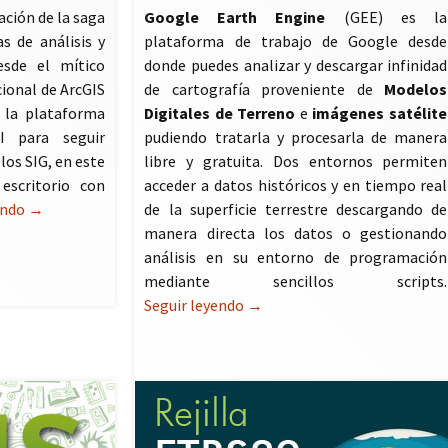
ación de la saga
Google Earth Engine
(GEE) es la
s de análisis y
plataforma de trabajo de Google desde
esde el mítico
donde puedes analizar y descargar infinidad
cional de ArcGIS
de cartografía proveniente de
Modelos
 la plataforma
Digitales de Terreno
e
imágenes satélite
I para seguir
pudiendo tratarla y procesarla de manera
los SIG, en este
libre y gratuita. Dos entornos permiten
escritorio con
acceder a datos históricos y en tiempo real
endo
ArcGIS Pro
→
de la superficie terrestre descargando de
manera directa los datos o gestionando
análisis en su entorno de programación
mediante sencillos scripts.
Seguir leyendo
Google Earth Engine
→