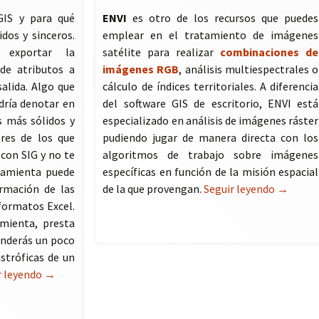
IS y para qué
ENVI
es otro de los recursos que puedes
dos y sinceros.
emplear en el tratamiento de imágenes
 exportar la
satélite para realizar
combinaciones de
de atributos a
imágenes RGB
, análisis multiespectrales o
salida. Algo que
cálculo de índices territoriales. A diferencia
dría denotar en
del software GIS de escritorio, ENVI está
s más sólidos y
especializado en análisis de imágenes ráster
eres de los que
pudiendo jugar de manera directa con los
con SIG y no te
algoritmos de trabajo sobre imágenes
ramienta puede
específicas en función de la misión espacial
ormación de las
de la que provengan.
Seguir leyendo
ENVI par
→
formatos Excel.
mienta, presta
enderás un poco
stróficas de un
r leyendo
ArcExcel para exportación de tablas en ArcGIS
→