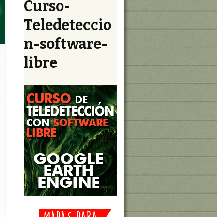
Curso-
c
a
Teledeteccio
r
:
n-software-
libre