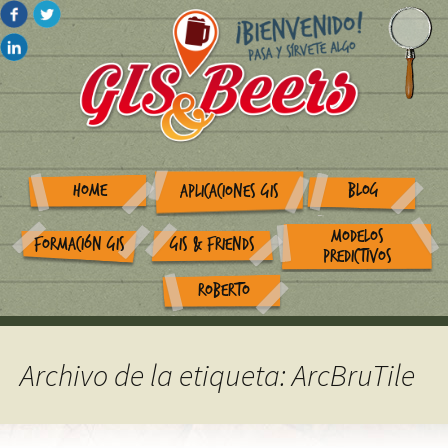
HOME
BLOG
APLICACIONES GIS
MODELOS
FORMACIÓN GIS
GIS & FRIENDS
PREDICTIVOS
ROBERTO
Archivo de la etiqueta: ArcBruTile