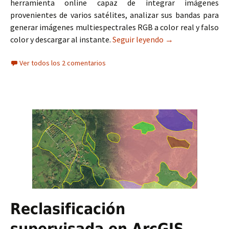
herramienta online capaz de integrar imágenes
provenientes de varios satélites, analizar sus bandas para
generar imágenes multiespectrales RGB a color real y falso
color y descargar al instante.
Seguir leyendo
Land Viewer: proc
→
Ver todos los 2 comentarios
Reclasificación
supervisada en ArcGIS