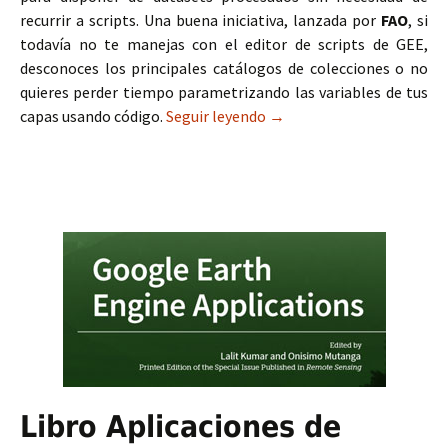
recurrir a scripts. Una buena iniciativa, lanzada por
FAO
, si
todavía no te manejas con el editor de scripts de GEE,
desconoces los principales catálogos de colecciones o no
quieres perder tiempo parametrizando las variables de tus
capas usando código.
Seguir leyendo
Earth Map: más de 100 map
→
Libro Aplicaciones de