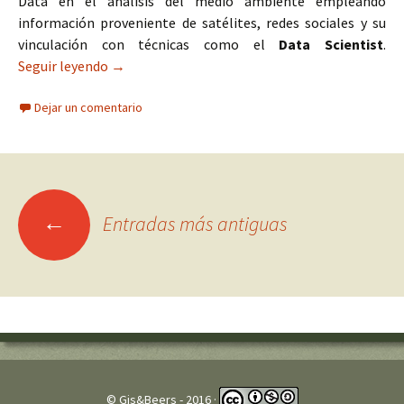
Data en el análisis del medio ambiente empleando
información proveniente de satélites, redes sociales y su
vinculación con técnicas como el
Data Scientist
.
Seguir leyendo
Curso gratuito de Big Data y medio ambiente
→
Dejar un comentario
←
Entradas más antiguas
Ir
a
las
© Gis&Beers - 2016 ·