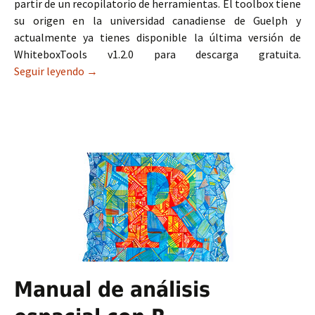
partir de un recopilatorio de herramientas. El toolbox tiene
su origen en la universidad canadiense de Guelph y
actualmente ya tienes disponible la última versión de
WhiteboxTools v1.2.0 para descarga gratuita.
Seguir leyendo
Herramientas WhiteboxTools para ArcGIS, QGIS
→
Manual de análisis