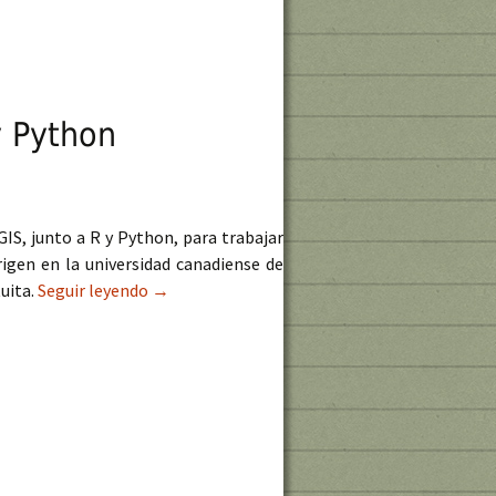
y Python
IS, junto a R y Python, para trabajar
rigen en la universidad canadiense de
uita.
Seguir leyendo
Herramientas WhiteboxTools para ArcGIS, QG
→