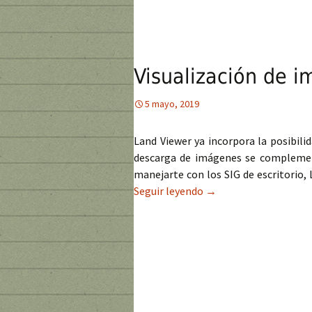
Visualización de 
5 mayo, 2019
Land Viewer ya incorpora la posibilid
descarga de imágenes se complement
manejarte con los SIG de escritorio,
Seguir leyendo
Visualización de imáge
→