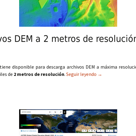
vos DEM a 2 metros de resolució
 tiene disponible para descarga archivos DEM a máxima resoluc
iles de
2 metros de resolución
.
Seguir leyendo
Descarga de archi
→