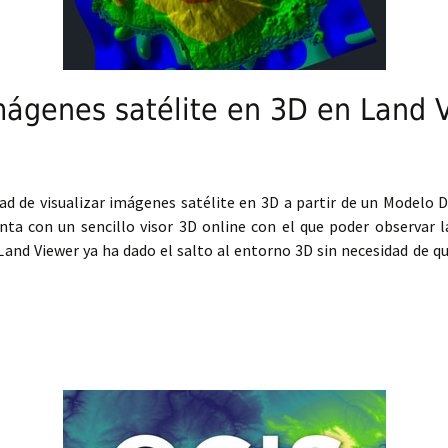
imágenes satélite en 3D en Land 
ad de visualizar imágenes satélite en 3D a partir de un Modelo Di
a con un sencillo visor 3D online con el que poder observar la
 Land Viewer ya ha dado el salto al entorno 3D sin necesidad de q
nes satélite en 3D en Land Viewer