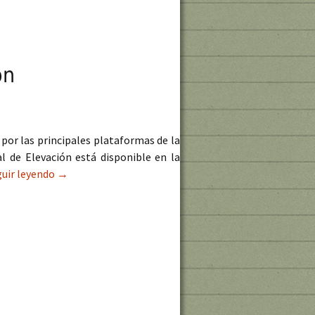
ón
por las principales plataformas de la
l de Elevación está disponible en la
guir leyendo
El ASTER Global DEM disponible en su última versión
→