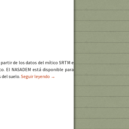
partir de los datos del mítico SRTM e
rco. El NASADEM está disponible para
 del suelo.
Seguir leyendo
Disponible la última versión del NASA
→