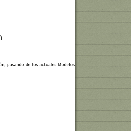
n
ión, pasando de los actuales Modelos
vos DEM a 2 metros de resolución