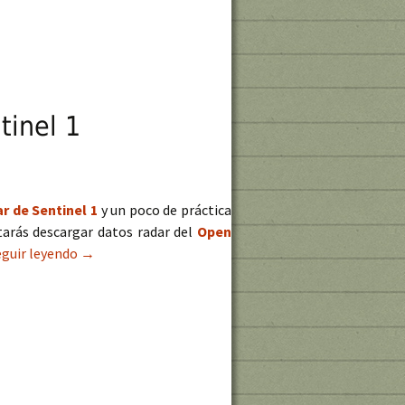
tinel 1
r de Sentinel 1
y un poco de práctica
arás descargar datos radar del
Open
eguir leyendo
Manual de creación de archivos DEM con datos Sentin
→