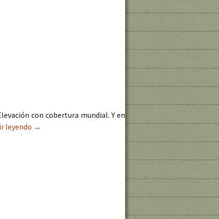
Elevación con cobertura mundial. Y en
ir leyendo
Descarga de batimetría GEBCO 2020
→