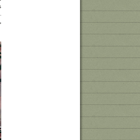
s
.
,