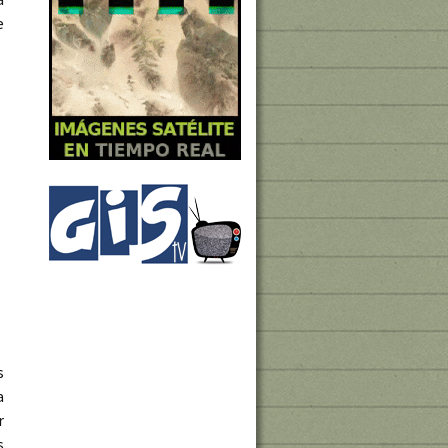
e
s
a
r
s