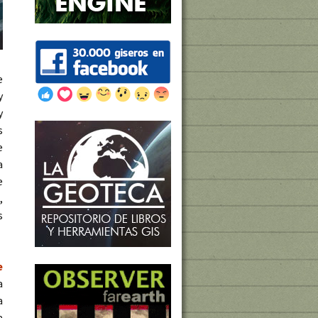
e
y
y
s
e
a
e
,
s
e
a
a
a