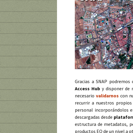
Gracias a SNAP podremos c
Access Hub
y disponer de m
necesario
validarnos
con n
recurrir a nuestros propio
personal incorporándolos e
descargadas desde
platafor
estructura de metadatos, p
productos EO de un nivel a ot