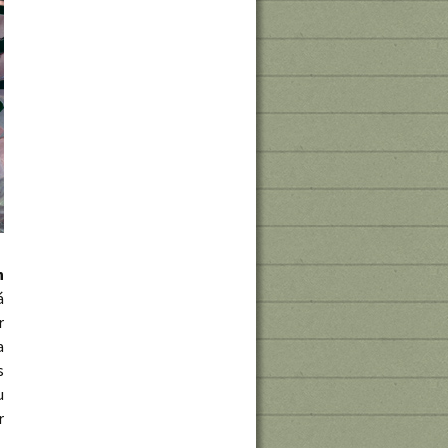
n
á
r
a
s
u
r