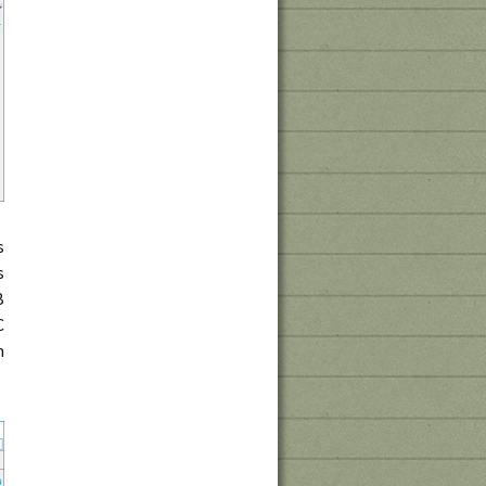
s
s
B
C
n