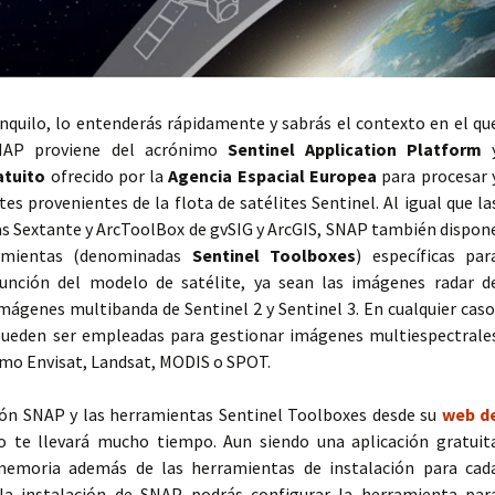
anquilo, lo entenderás rápidamente y sabrás el contexto en el qu
 SNAP proviene del acrónimo
Sentinel Application Platform
atuito
ofrecido por la
Agencia Espacial Europea
para procesar 
es provenientes de la flota de satélites Sentinel. Al igual que la
as Sextante y ArcToolBox de gvSIG y ArcGIS, SNAP también dispon
ramientas (denominadas
Sentinel Toolboxes
) específicas par
unción del modelo de satélite, ya sean las imágenes radar d
imágenes multibanda de Sentinel 2 y Sentinel 3. En cualquier caso
ueden ser empleadas para gestionar imágenes multiespectrale
mo Envisat, Landsat, MODIS o SPOT.
ción SNAP y las herramientas Sentinel Toolboxes desde su
web d
no te llevará mucho tiempo. Aun siendo una aplicación gratuit
emoria además de las herramientas de instalación para cad
la instalación de SNAP podrás configurar la herramienta par