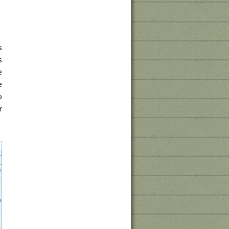
s
s
e
e
o
r