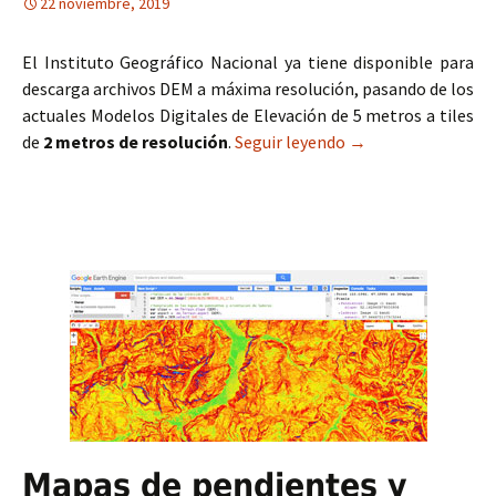
22 noviembre, 2019
El Instituto Geográfico Nacional ya tiene disponible para
descarga archivos DEM a máxima resolución, pasando de los
actuales Modelos Digitales de Elevación de 5 metros a tiles
de
2 metros de resolución
.
Seguir leyendo
Descarga de archiv
→
Mapas de pendientes y