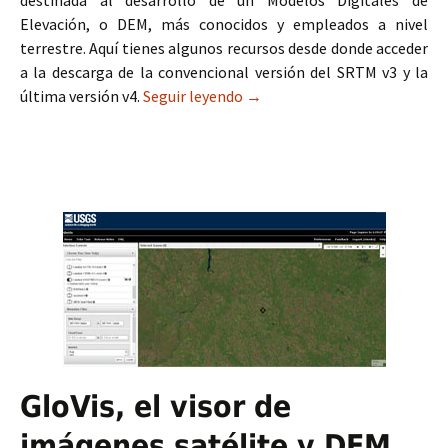
destinada al desarrollo de un Modelos Digitales de
Elevación, o DEM, más conocidos y empleados a nivel
terrestre. Aquí tienes algunos recursos desde donde acceder
a la descarga de la convencional versión del SRTM v3 y la
última versión v4.
Seguir leyendo
Descarga el DEM SRTM a 30 y
→
GloVis, el visor de
imágenes satélite y DEM