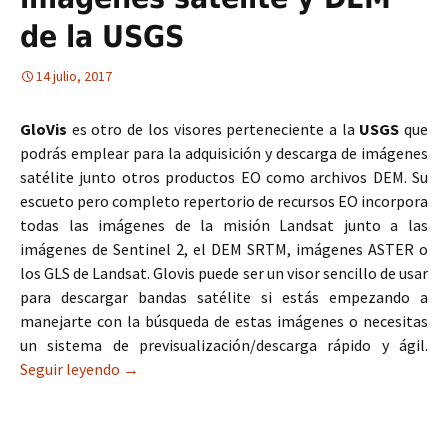
de la USGS
14 julio, 2017
GloVis
es otro de los visores perteneciente a la
USGS
que
podrás emplear para la adquisición y descarga de imágenes
satélite junto otros productos EO como archivos DEM. Su
escueto pero completo repertorio de recursos EO incorpora
todas las imágenes de la misión Landsat junto a las
imágenes de Sentinel 2, el DEM SRTM, imágenes ASTER o
los GLS de Landsat. Glovis puede ser un visor sencillo de usar
para descargar bandas satélite si estás empezando a
manejarte con la búsqueda de estas imágenes o necesitas
un sistema de previsualización/descarga rápido y ágil.
Seguir leyendo
GloVis, el visor de imágenes satélite y DEM de l
→