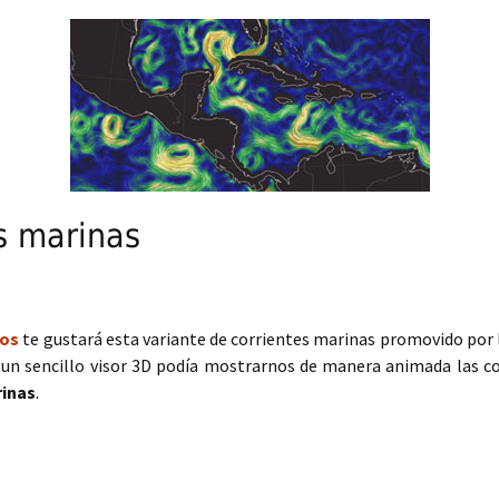
s marinas
tos
te gustará esta variante de corrientes marinas promovido por l
 un sencillo visor 3D podía mostrarnos de manera animada las c
rinas
.
rinas