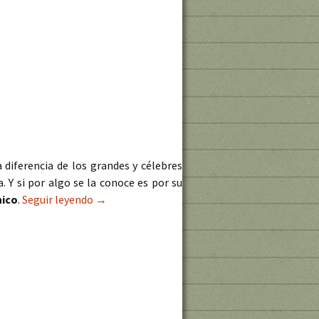
diferencia de los grandes y célebres
. Y si por algo se la conoce es por su
nico
.
Seguir leyendo
Cartografía de fondos oceánicos de Marie Tha
→