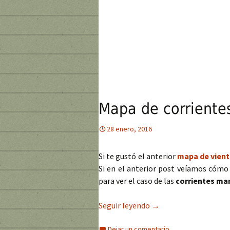
Mapa de corriente
28 enero, 2016
Si te gustó el anterior
mapa de vien
Si en el anterior post veíamos cómo
para ver el caso de las
corrientes ma
Seguir leyendo
Mapa de corrientes ma
→
Dejar un comentario