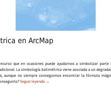
trica en ArcMap
ecurso que en ocasiones puede ayudarnos a simbolizar parte 
dicional. La simbología batimétrica viene asociada a un degrada
na, aunque no siempre conseguimos encontrar la fórmula mági
conseguirlo?
Seguir leyendo
Simbología batimétrica en ArcMap
→