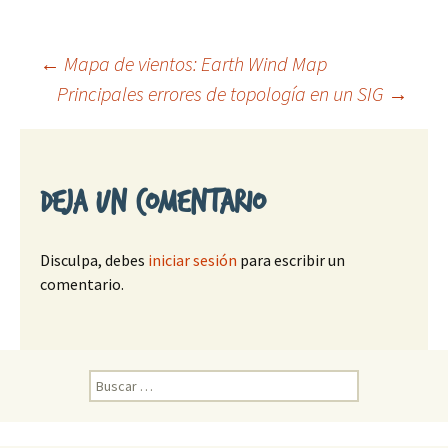
←
Mapa de vientos: Earth Wind Map
Principales errores de topología en un SIG
→
Ir
a
Deja un comentario
la
Disculpa, debes
iniciar sesión
para escribir un
entrada
comentario.
B
u
s
c