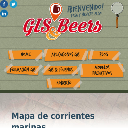
HOME
BLOG
APLICACIONES GIS
MODELOS
FORMACIÓN GIS
GIS & FRIENDS
PREDICTIVOS
ROBERTO
Mapa de corrientes
marinas