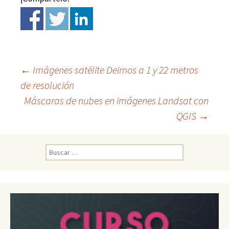
←
Imágenes satélite Deimos a 1 y 22 metros
de resolución
Ir
Máscaras de nubes en imágenes Landsat con
QGIS
→
a
la
B
u
s
entrada
c
a
r
: