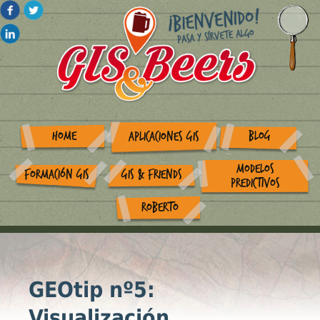
HOME
BLOG
APLICACIONES GIS
MODELOS
FORMACIÓN GIS
GIS & FRIENDS
PREDICTIVOS
ROBERTO
GEOtip nº5:
Visualización