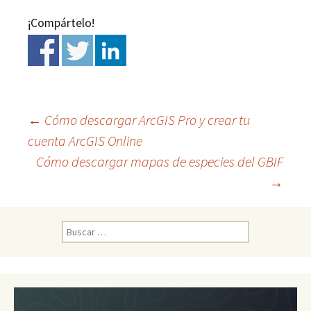
¡Compártelo!
←
Cómo descargar ArcGIS Pro y crear tu
cuenta ArcGIS Online
Ir
Cómo descargar mapas de especies del GBIF
→
a
la
B
u
s
entrada
c
a
r