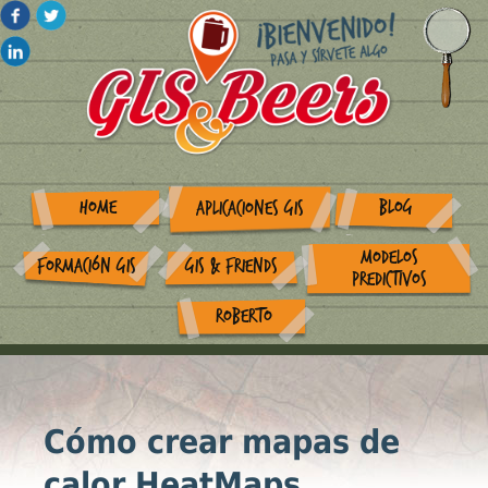
HOME
BLOG
APLICACIONES GIS
MODELOS
FORMACIÓN GIS
GIS & FRIENDS
PREDICTIVOS
ROBERTO
Cómo crear mapas de
calor HeatMaps