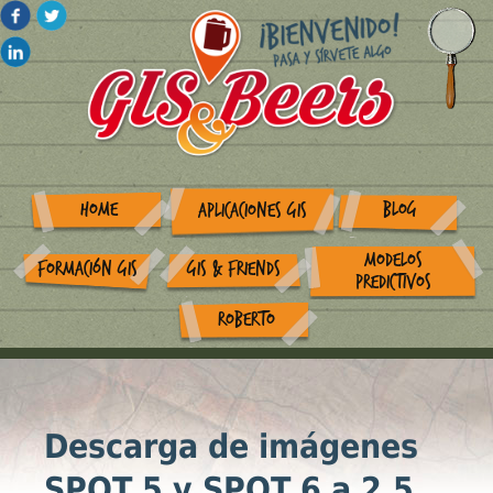
HOME
BLOG
APLICACIONES GIS
MODELOS
FORMACIÓN GIS
GIS & FRIENDS
PREDICTIVOS
ROBERTO
Descarga de imágenes
SPOT 5 y SPOT 6 a 2,5