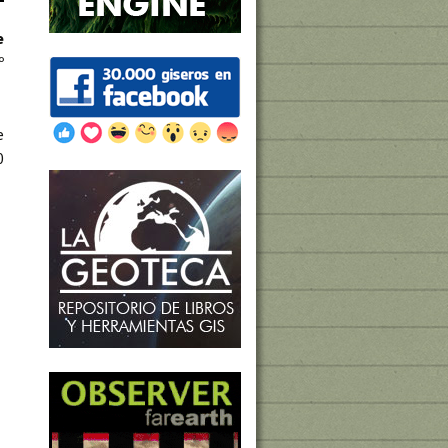
e
º
e
0