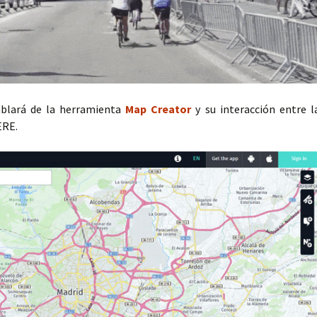
ablará de la herramienta
Map Creator
y su interacción entre l
ERE.