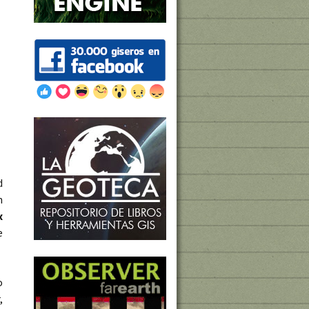
d
n
x
e
o
,