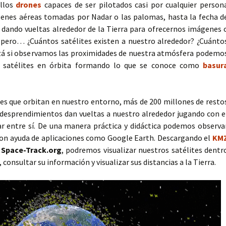
illos
drones
capaces de ser pilotados casi por cualquier person
genes aéreas tomadas por Nadar o las palomas, hasta la fecha d
dando vueltas alrededor de la Tierra para ofrecernos imágenes 
pero… ¿Cuántos satélites existen a nuestro alrededor? ¿Cuánto
uizá si observamos las proximidades de nuestra atmósfera podemo
e satélites en órbita formando lo que se conoce como
basur
tes que orbitan en nuestro entorno, más de 200 millones de resto
 desprendimientos dan vueltas a nuestro alrededor jugando con e
nar entre sí. De una manera práctica y didáctica podemos observa
on ayuda de aplicaciones como Google Earth. Descargando el
KM
r
Space-Track.org
, podremos visualizar nuestros satélites dentr
consultar su información y visualizar sus distancias a la Tierra.