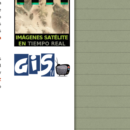
a
e
o
s
s
a
s
l
r
Z
o