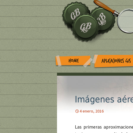
HOME
APLICACIONES GIS
Imágenes aére
4 enero, 2016
Las primeras aproximacione