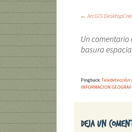
←
ArcGIS Desktop
Cre
Ir
Un comentario 
a
basura espacia
la
entrada
Pingback:
Teledetección 
INFORMACION GEOGRAFI
Deja un comen