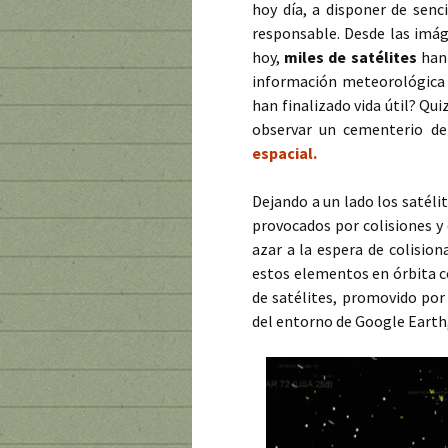
hoy día, a disponer de senc
responsable. Desde las imá
hoy,
miles de satélites
han 
información meteorológica 
han finalizado vida útil? Q
observar un cementerio d
espacial.
Dejando a un lado los satéli
provocados por colisiones y
azar a la espera de colisio
estos elementos en órbita c
de satélites, promovido po
del entorno de Google Earth, 