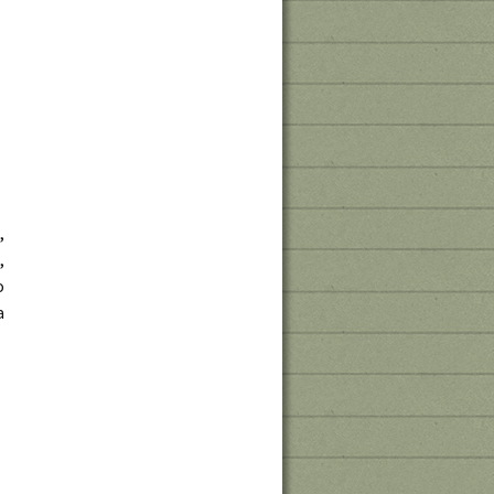
,
,
o
a