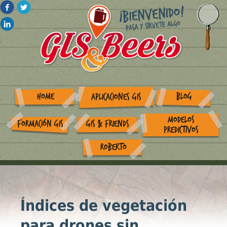
HOME
BLOG
APLICACIONES GIS
MODELOS
FORMACIÓN GIS
GIS & FRIENDS
PREDICTIVOS
ROBERTO
Índices de vegetación
para drones sin