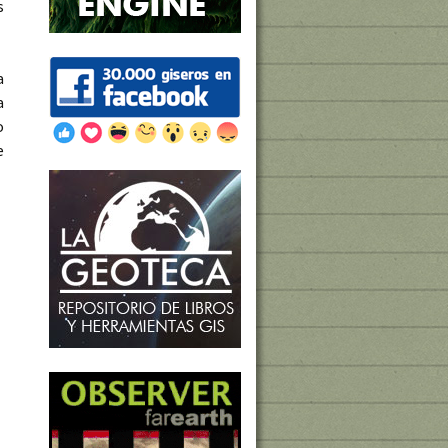
s
a
a
o
e