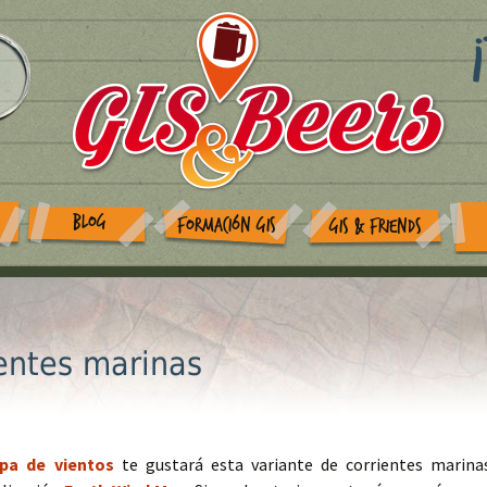
BLOG
FORMACIÓN GIS
GIS & FRIENDS
entes marinas
pa de vientos
te gustará esta variante de corrientes marina