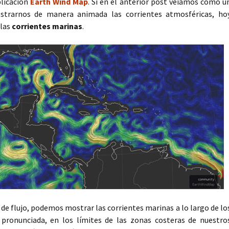
plicación
Earth Wind Map
. Si en el anterior post veíamos cómo u
ostrarnos de manera animada las corrientes atmosféricas, ho
 las
corrientes marinas
.
 de flujo, podemos mostrar las corrientes marinas a lo largo de lo
ronunciada, en los límites de las zonas costeras de nuestro