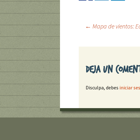
←
Mapa de vientos: E
Ir
a
Deja un comen
la
Disculpa, debes
iniciar se
entrada