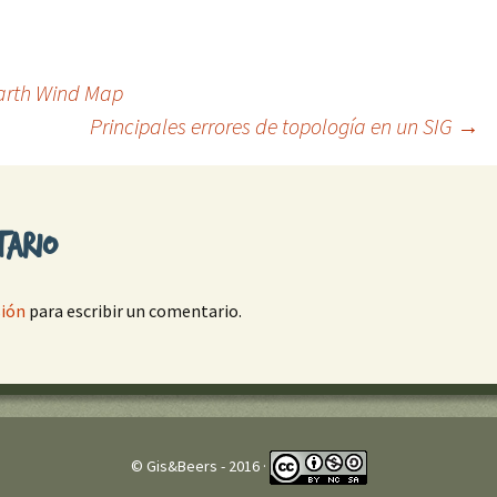
arth Wind Map
Principales errores de topología en un SIG
→
tario
sión
para escribir un comentario.
© Gis&Beers - 2016 ·