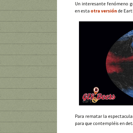
Un interesante fenómeno g
en esta
otra versión
de Eart
Para rematar la espectacular
para que contempléis en deta