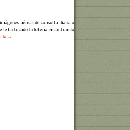
imágenes aéreas de consulta diaria o
e le ha tocado la lotería encontrando
endo
Los vórtices de von Kármán
→