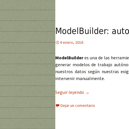
ModelBuilder: aut
4 enero, 2016
ModelBuilder
es una de las herrami
generar modelos de trabajo autónom
nuestros datos según nuestras exig
intervenir manualmente.
Seguir leyendo
ModelBuilder: automa
→
Dejar un comentario