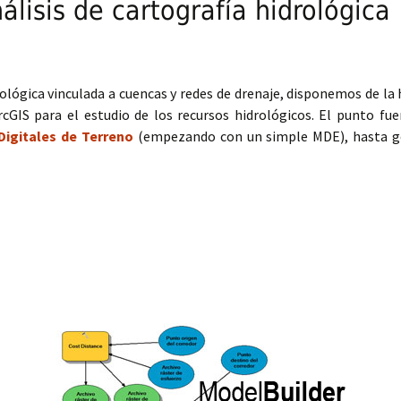
álisis de cartografía hidrológica
drológica vinculada a cuencas y redes de drenaje, disponemos de l
cGIS para el estudio de los recursos hidrológicos. El punto fue
Digitales de Terreno
(empezando con un simple MDE), hasta gen
sis de cartografía hidrológica