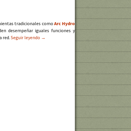
mientas tradicionales como
Arc Hydro
den desempeñar iguales funciones y
a red.
Seguir leyendo
Creación de redes hidrológicas de órdenes
→