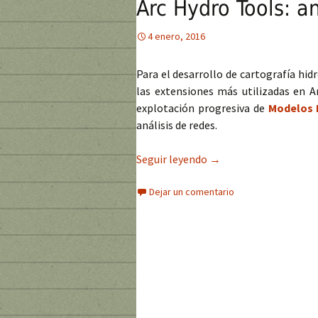
Arc Hydro Tools: an
4 enero, 2016
Para el desarrollo de cartografía hi
las extensiones más utilizadas en Ar
explotación progresiva de
Modelos 
análisis de redes.
Seguir leyendo
Arc Hydro Tools: análi
→
Dejar un comentario