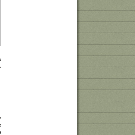
o
s
n
e
a