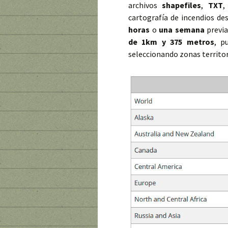
archivos
shapefiles
,
TXT
cartografía de incendios de
horas
o
una semana
previa
de 1km y 375 metros
, p
seleccionando zonas territori