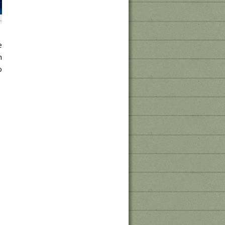
e
n
o