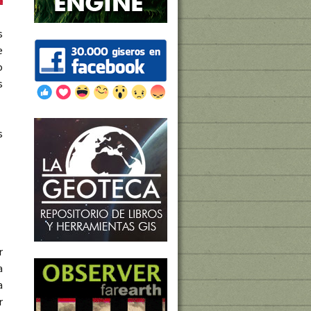
s
e
o
s
s
r
a
a
r