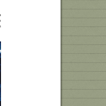
a
o
n