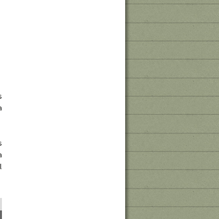
s
a
s
a
l