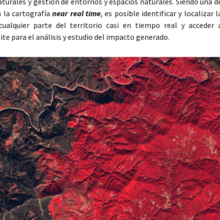
aturales y gestión de entornos y espacios naturales. Siendo una d
n la cartografía
near real time
, es posible identificar y localizar l
cualquier parte del territorio casi en tiempo real y acceder 
ite para el análisis y estudio del impacto generado.