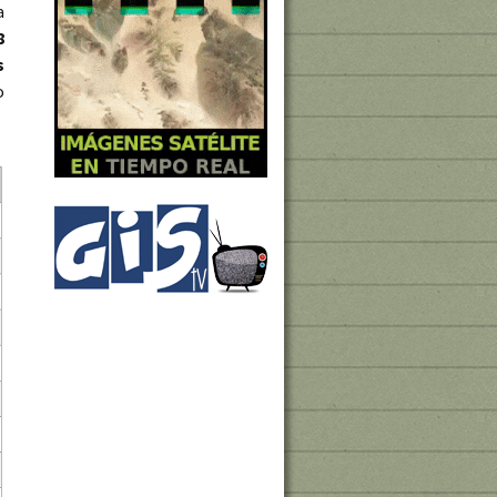
a
8
s
o