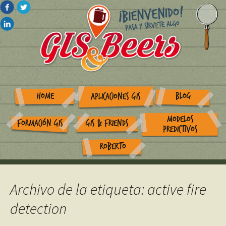
HOME
BLOG
APLICACIONES GIS
MODELOS
FORMACIÓN GIS
GIS & FRIENDS
PREDICTIVOS
ROBERTO
Archivo de la etiqueta: active fire
detection