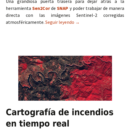
Una grandiosa puerta trasera para dejar atrás a la
herramienta
Sen2Cor
de
SNAP
y poder trabajar de manera
directa con las imágenes Sentinel-2 corregidas
atmosféricamente.
Seguir leyendo
Imágenes Sentinel 2 nivel 
→
Cartografía de incendios
en tiempo real