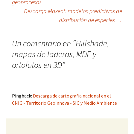
geoprocesos
Ir
Descarga Maxent: modelos predictivos de
distribución de especies
→
a
la
Un comentario en “
Hillshade,
mapas de laderas, MDE y
entrada
ortofotos en 3D
”
Pingback:
Descarga de cartografía nacional en el
CNIG - Territorio Geoinnova - SIG y Medio Ambiente