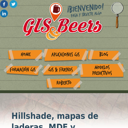
HOME
BLOG
APLICACIONES GIS
MODELOS
FORMACIÓN GIS
GIS & FRIENDS
PREDICTIVOS
ROBERTO
Hillshade, mapas de
laderas, MDE y