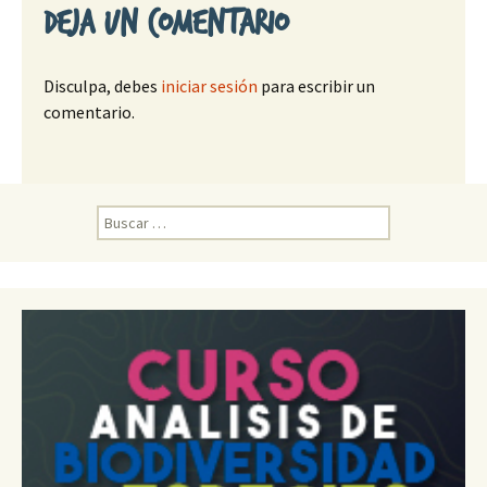
Deja un comentario
Disculpa, debes
iniciar sesión
para escribir un
comentario.
B
u
s
c
a
r
: