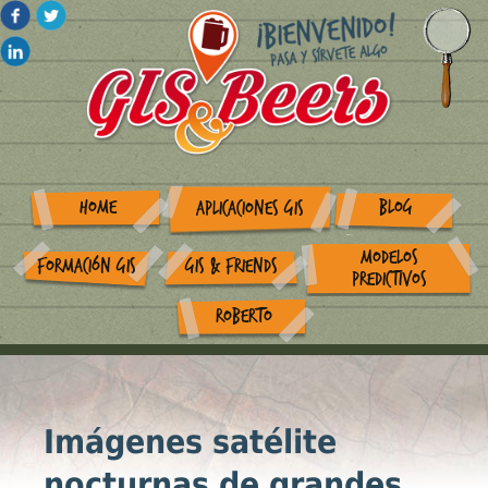
HOME
BLOG
APLICACIONES GIS
MODELOS
FORMACIÓN GIS
GIS & FRIENDS
PREDICTIVOS
ROBERTO
Imágenes satélite
nocturnas de grandes