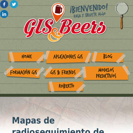
HOME
BLOG
APLICACIONES GIS
MODELOS
FORMACIÓN GIS
GIS & FRIENDS
PREDICTIVOS
ROBERTO
Mapas de
radioseguimiento de