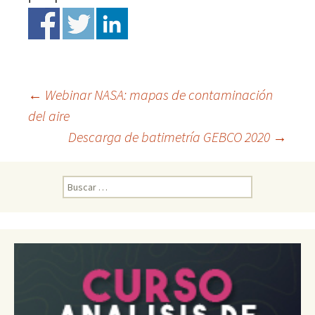
←
Webinar NASA: mapas de contaminación
del aire
Ir
Descarga de batimetría GEBCO 2020
→
a
B
u
la
s
c
a
entrada
r
: