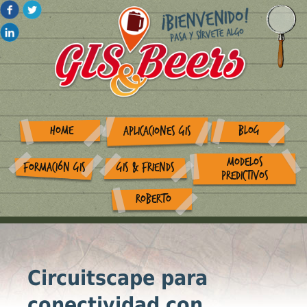
HOME
BLOG
APLICACIONES GIS
MODELOS
FORMACIÓN GIS
GIS & FRIENDS
PREDICTIVOS
ROBERTO
Circuitscape para
conectividad con