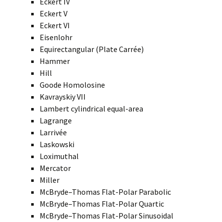
Eckert IV
Eckert V
Eckert VI
Eisenlohr
Equirectangular (Plate Carrée)
Hammer
Hill
Goode Homolosine
Kavrayskiy VII
Lambert cylindrical equal-area
Lagrange
Larrivée
Laskowski
Loximuthal
Mercator
Miller
McBryde–Thomas Flat-Polar Parabolic
McBryde–Thomas Flat-Polar Quartic
McBryde–Thomas Flat-Polar Sinusoidal