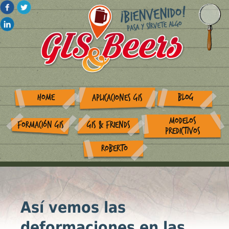
HOME
BLOG
APLICACIONES GIS
MODELOS
FORMACIÓN GIS
GIS & FRIENDS
PREDICTIVOS
ROBERTO
Así vemos las
deformaciones en las