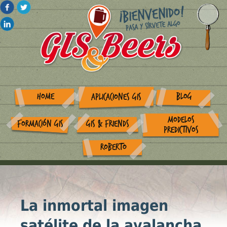
HOME
BLOG
APLICACIONES GIS
MODELOS
FORMACIÓN GIS
GIS & FRIENDS
PREDICTIVOS
ROBERTO
La inmortal imagen
satélite de la avalancha