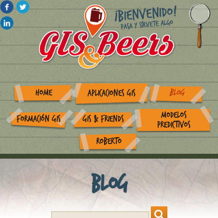
HOME
BLOG
APLICACIONES GIS
MODELOS
FORMACIÓN GIS
GIS & FRIENDS
PREDICTIVOS
ROBERTO
Blog
Search