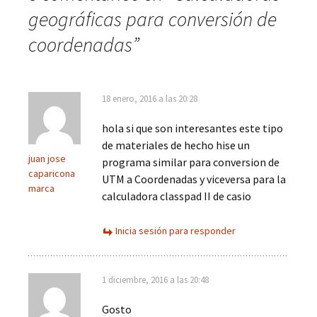
la
geográficas para conversión de
coordenadas
”
entrada
18 enero, 2016 a las 20:28
hola si que son interesantes este tipo
de materiales de hecho hise un
juan jose
programa similar para conversion de
caparicona
UTM a Coordenadas y viceversa para la
marca
calculadora classpad II de casio
Inicia sesión para responder
1 diciembre, 2016 a las 20:48
Gosto