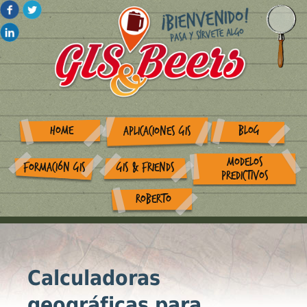
HOME
BLOG
APLICACIONES GIS
MODELOS
FORMACIÓN GIS
GIS & FRIENDS
PREDICTIVOS
ROBERTO
Calculadoras
geográficas para